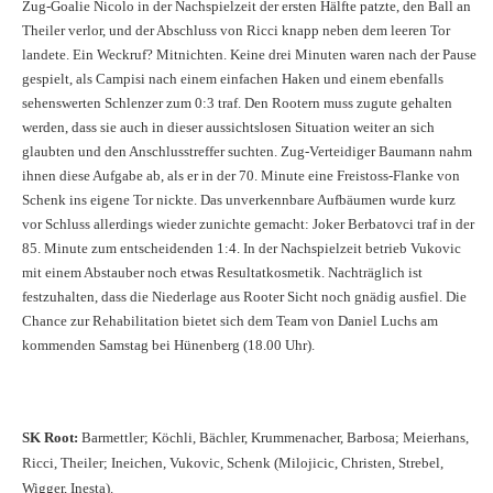
Zug-Goalie Nicolo in der Nachspielzeit der ersten Hälfte patzte, den Ball an
Theiler verlor, und der Abschluss von Ricci knapp neben dem leeren Tor
landete. Ein Weckruf? Mitnichten. Keine drei Minuten waren nach der Pause
gespielt, als Campisi nach einem einfachen Haken und einem ebenfalls
sehenswerten Schlenzer zum 0:3 traf. Den Rootern muss zugute gehalten
werden, dass sie auch in dieser aussichtslosen Situation weiter an sich
glaubten und den Anschlusstreffer suchten. Zug-Verteidiger Baumann nahm
ihnen diese Aufgabe ab, als er in der 70. Minute eine Freistoss-Flanke von
Schenk ins eigene Tor nickte. Das unverkennbare Aufbäumen wurde kurz
vor Schluss allerdings wieder zunichte gemacht: Joker Berbatovci traf in der
85. Minute zum entscheidenden 1:4. In der Nachspielzeit betrieb Vukovic
mit einem Abstauber noch etwas Resultatkosmetik. Nachträglich ist
festzuhalten, dass die Niederlage aus Rooter Sicht noch gnädig ausfiel. Die
Chance zur Rehabilitation bietet sich dem Team von Daniel Luchs am
kommenden Samstag bei Hünenberg (18.00 Uhr).
SK Root:
Barmettler; Köchli, Bächler, Krummenacher, Barbosa; Meierhans,
Ricci, Theiler; Ineichen, Vukovic, Schenk (Milojicic, Christen, Strebel,
Wigger, Inesta).