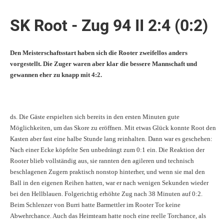
SK Root - Zug 94 II 2:4 (0:2)
Den Meisterschaftsstart haben sich die Rooter zweifellos anders
vorgestellt. Die Zuger waren aber klar die bessere Mannschaft und
gewannen eher zu knapp mit 4:2.
ds. Die Gäste erspielten sich bereits in den ersten Minuten gute
Möglichkeiten, um das Skore zu eröffnen. Mit etwas Glück konnte Root den
Kasten aber fast eine halbe Stunde lang reinhalten. Dann war es geschehen:
Nach einer Ecke köpfelte Sen unbedrängt zum 0:1 ein. Die Reaktion der
Rooter blieb vollständig aus, sie rannten den agileren und technisch
beschlagenen Zugern praktisch nonstop hinterher, und wenn sie mal den
Ball in den eigenen Reihen hatten, war er nach wenigen Sekunden wieder
bei den Hellblauen. Folgerichtig erhöhte Zug nach 38 Minuten auf 0:2.
Beim Schlenzer von Burri hatte Barmettler im Rooter Tor keine
Abwehrchance. Auch das Heimteam hatte noch eine reelle Torchance, als