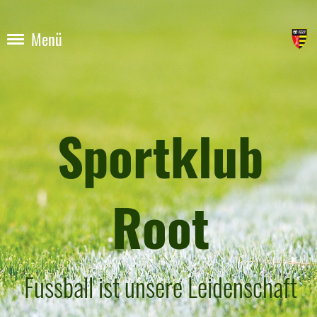
Menü
Sportklub
Root
Fussball ist unsere Leidenschaft