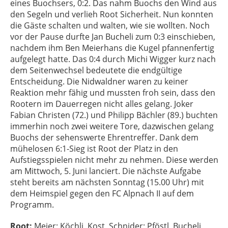
eines Buochsers, 0:2. Das nahm Buochs den Wind aus
den Segeln und verlieh Root Sicherheit. Nun konnten
die Gäste schalten und walten, wie sie wollten. Noch
vor der Pause durfte Jan Bucheli zum 0:3 einschieben,
nachdem ihm Ben Meierhans die Kugel pfannenfertig
aufgelegt hatte. Das 0:4 durch Michi Wigger kurz nach
dem Seitenwechsel bedeutete die endgültige
Entscheidung. Die Nidwaldner waren zu keiner
Reaktion mehr fähig und mussten froh sein, dass den
Rootern im Dauerregen nicht alles gelang. Joker
Fabian Christen (72.) und Philipp Bächler (89.) buchten
immerhin noch zwei weitere Tore, dazwischen gelang
Buochs der sehenswerte Ehrentreffer. Dank dem
mühelosen 6:1-Sieg ist Root der Platz in den
Aufstiegsspielen nicht mehr zu nehmen. Diese werden
am Mittwoch, 5. Juni lanciert. Die nächste Aufgabe
steht bereits am n
ä
chsten Sonntag (15.00 Uhr) mit
dem Heimspiel gegen den FC Alpnach II auf dem
Programm.
Root:
Meier; Köchli, Kost, Schnider; Pföstl, Bucheli,