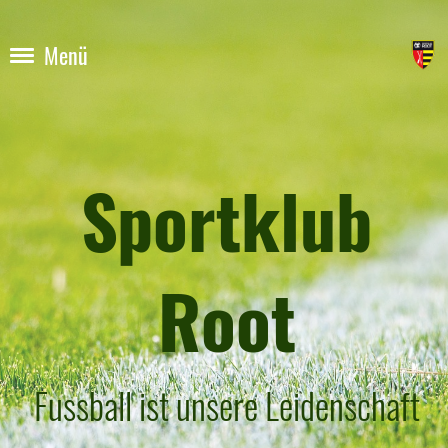
Menü
Sportklub
Root
Fussball ist unsere Leidenschaft