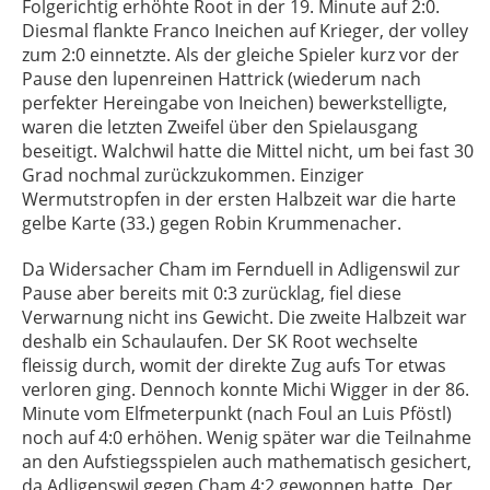
Folgerichtig erhöhte Root in der 19. Minute auf 2:0.
Diesmal flankte Franco Ineichen auf Krieger, der volley
zum 2:0 einnetzte. Als der gleiche Spieler kurz vor der
Pause den lupenreinen Hattrick (wiederum nach
perfekter Hereingabe von Ineichen) bewerkstelligte,
waren die letzten Zweifel über den Spielausgang
beseitigt. Walchwil hatte die Mittel nicht, um bei fast 30
Grad nochmal zurückzukommen. Einziger
Wermutstropfen in der ersten Halbzeit war die harte
gelbe Karte (33.) gegen Robin Krummenacher.
Da Widersacher Cham im Fernduell in Adligenswil zur
Pause aber bereits mit 0:3 zurücklag, fiel diese
Verwarnung nicht ins Gewicht. Die zweite Halbzeit war
deshalb ein Schaulaufen. Der SK Root wechselte
fleissig durch, womit der direkte Zug aufs Tor etwas
verloren ging. Dennoch konnte Michi Wigger in der 86.
Minute vom Elfmeterpunkt (nach Foul an Luis Pföstl)
noch auf 4:0 erhöhen. Wenig später war die Teilnahme
an den Aufstiegsspielen auch mathematisch gesichert,
da Adligenswil gegen Cham 4:2 gewonnen hatte. Der